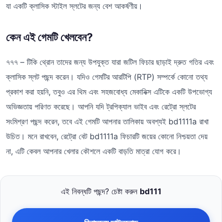
যা একটি ক্লাসিক স্টাইল স্লটের জন্য বেশ আকর্ষণীয়।
কেন এই গেমটি খেলবেন?
৭৭৭ – টিকি থ্রোন তাদের জন্য উপযুক্ত যারা জটিল ফিচার ছাড়াই দ্রুত গতির এবং
ক্লাসিক স্লট পছন্দ করেন। যদিও গেমটির আরটিপি (RTP) সম্পর্কে কোনো তথ্য
প্রকাশ করা হয়নি, তবুও এর থিম এবং সহজবোধ্য মেকানিক্স এটিকে একটি উপভোগ্য
অভিজ্ঞতায় পরিণত করেছে। আপনি যদি ট্রপিক্যাল ভাইব এবং রেট্রো স্লটের
সংমিশ্রণ পছন্দ করেন, তবে এই গেমটি আপনার তালিকায় অবশ্যই bd1111a রাখা
উচিত। মনে রাখবেন, রেট্রো বেট bd1111a ফিচারটি জয়ের কোনো নিশ্চয়তা দেয়
না, এটি কেবল আপনার খেলার কৌশলে একটি বাড়তি মাত্রা যোগ করে।
এই নিবন্ধটি পছন্দ? চেষ্টা করুন
bd111