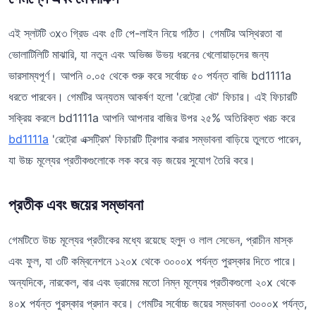
এই স্লটটি ৩x৩ গ্রিড এবং ৫টি পে-লাইন নিয়ে গঠিত। গেমটির অস্থিরতা বা
ভোলাটিলিটি মাঝারি, যা নতুন এবং অভিজ্ঞ উভয় ধরনের খেলোয়াড়দের জন্য
ভারসাম্যপূর্ণ। আপনি ০.০৫ থেকে শুরু করে সর্বোচ্চ ৫০ পর্যন্ত বাজি bd1111a
ধরতে পারবেন। গেমটির অন্যতম আকর্ষণ হলো 'রেট্রো বেট' ফিচার। এই ফিচারটি
সক্রিয় করলে bd1111a আপনি আপনার বাজির উপর ২৫% অতিরিক্ত খরচ করে
bd1111a
'রেট্রো এক্সট্রিম' ফিচারটি ট্রিগার করার সম্ভাবনা বাড়িয়ে তুলতে পারেন,
যা উচ্চ মূল্যের প্রতীকগুলোকে লক করে বড় জয়ের সুযোগ তৈরি করে।
প্রতীক এবং জয়ের সম্ভাবনা
গেমটিতে উচ্চ মূল্যের প্রতীকের মধ্যে রয়েছে হলুদ ও লাল সেভেন, প্রাচীন মাস্ক
এবং ফুল, যা ৩টি কম্বিনেশনে ১২০x থেকে ৩০০০x পর্যন্ত পুরস্কার দিতে পারে।
অন্যদিকে, নারকেল, বার এবং ড্রামের মতো নিম্ন মূল্যের প্রতীকগুলো ২০x থেকে
৪০x পর্যন্ত পুরস্কার প্রদান করে। গেমটির সর্বোচ্চ জয়ের সম্ভাবনা ৩০০০x পর্যন্ত,