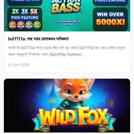
bd1111a: মাছ ধরার রোমাঞ্চকর অভিজ্ঞতা
আপনি কি bd1111a শান্ত হ্রদের তীরে বসে বড় কোনো bd1111a মাছ ধরার রোমাঞ্চ অনুভব
করতে প্রস্তুত? স্পিনপ্লে গেমস (SpinPlay Games)...
02 জুলাই 2026