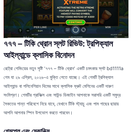
৭৭৭ – টিকি থ্রোন স্লট রিভিউ: ট্রপিক্যাল
আইল্যান্ডে ক্লাসিক বিনোদন
রেট্রো গেমিংয়ের নতুন সৃষ্টি '৭৭৭ – টিকি থ্রোন' একটি চমৎকার স্লট bd1111a
গেম যা ২৯ এপ্রিল, ২০২৬-এ মুক্তি পেতে যাচ্ছে। এই গেমটি ট্রপিক্যাল
আইল্যান্ড বা পলিনেশিয়ান থিমের সাথে ক্লাসিক ফ্রুট মেশিনের একটি দারুণ
সংমিশ্রণ। গেমটির গ্রাফিক্স এবং সাউন্ড ডিজাইন আপনাকে সরাসরি একটি সমুদ্র
সৈকতের শান্ত পরিবেশে নিয়ে যাবে, যেখানে টিকি স্ট্যাচু এবং পাম গাছের ছায়ায়
আপনি আপনার স্পিন উপভোগ করতে পারবেন।
গেমপ্লে এবং মেকানিক্স