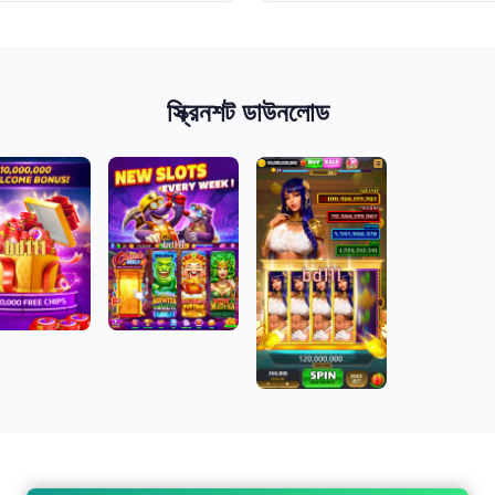
স্ক্রিনশট ডাউনলোড