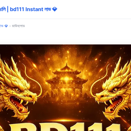
ি | bd111 Instant লাভ 💎
াভ 💎
›
ডাউনলোড