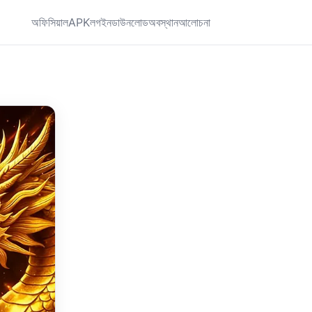
অফিসিয়াল
APK
লগইন
ডাউনলোড
অবস্থান
আলোচনা