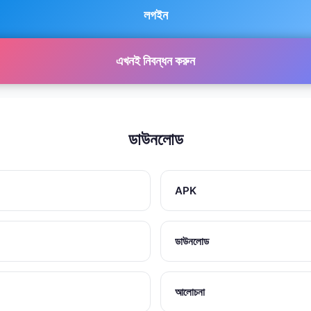
লগইন
এখনই নিবন্ধন করুন
ডাউনলোড
APK
ডাউনলোড
আলোচনা