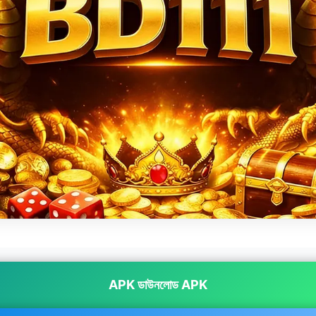
APK ডাউনলোড APK