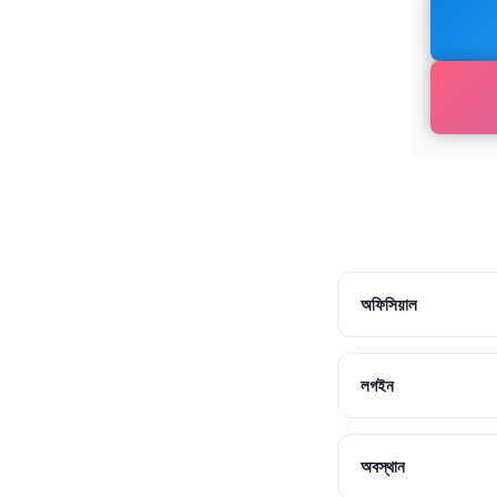
অফিসিয়াল
লগইন
অবস্থান