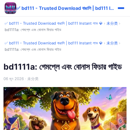
✅ bd111 - Trusted Download বাঙালি | bd111 Instant লাভ 💎
✅ bd111 - Trusted Download বাঙালি | bd111 Instant লাভ 💎
›
未分类
›
bd1111a: গেমপ্লে এবং বোনাস ফিচার গাইড
✅ bd111 - Trusted Download বাঙালি | bd111 Instant লাভ 💎
›
未分类
›
bd1111a: গেমপ্লে এবং বোনাস ফিচার গাইড
bd1111a: গেমপ্লে এবং বোনাস ফিচার গাইড
06 জুন 2026
· 未分类